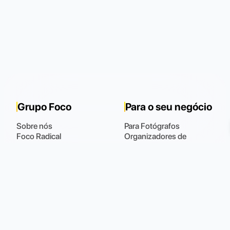
Grupo Foco
Para o seu negócio
Sobre nós
Para Fotógrafos
Foco Radical
Organizadores de
Inscrições - Movnow
eventos
Shop Foco
Para Influencers
Blog
Para Assessorias
Para Você
Suporte
Fotos
Fale Conosco
Meus Dados
Perguntas Frequentes
Meus Pedidos